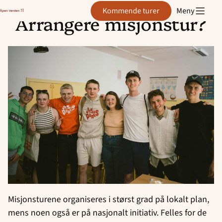
Åpen
Kommende turer
Meny
Verden
Arrangere misjonstur?
Hopp
til
innhold
Misjonsturene organiseres i størst grad på lokalt plan,
mens noen også er på nasjonalt initiativ. Felles for de