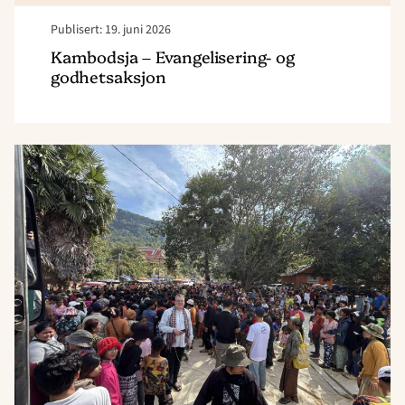
Publisert: 19. juni 2026
Kambodsja – Evangelisering- og
godhetsaksjon
Read
article
"Kambodsja
–
Evangelisering
og
godhetsaksjon"