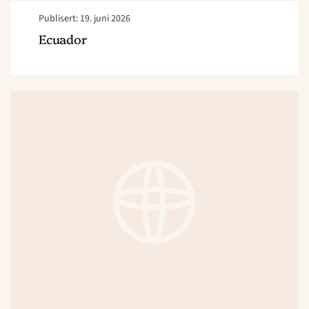
Publisert: 19. juni 2026
Ecuador
Read
article
"Kambodsja
–
Evangelisering-
og
godhetsaksjon"