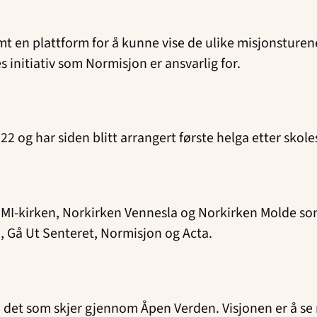
 samt en plattform for å kunne vise de ulike misjonsture
s initiativ som Normisjon er ansvarlig for.
 og har siden blitt arrangert første helga etter skolesl
, IMI-kirken, Norkirken Vennesla og Norkirken Molde so
, Gå Ut Senteret, Normisjon og Acta.
g i det som skjer gjennom Åpen Verden. Visjonen er å s