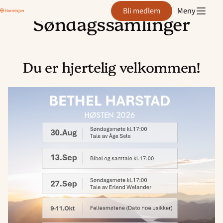
Bethel
Bli medlem
Meny
Harstad
Søndagssamlinger
Hopp
til
innhold
Du er hjertelig velkommen!