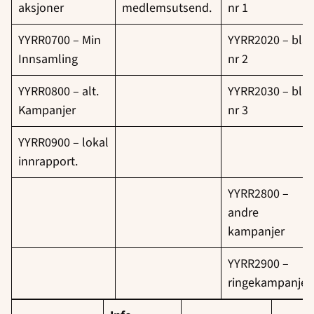
aksjoner
medlemsutsend.
nr 1
YYRR0700 – Min
YYRR2020 – bla
Innsamling
nr 2
YYRR0800 – alt.
YYRR2030 – bla
Kampanjer
nr 3
YYRR0900 – lokal
innrapport.
YYRR2800 –
andre
kampanjer
YYRR2900 –
ringekampanje