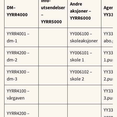
Info-
Andre
DM–
utsendelser
Agenda
aksjoner –
YYRR4000
–
YY332
YYRR6000
YYRR5000
YYRR4001 –
YY006100 –
YY3320
dm-1
skoleaksjoner
abo.gi
YYRR4200 –
YY006101 –
YY3320
dm-2
skole 1
1.purr
YYRR4300 –
YY006102 –
YY3320
dm-3
skole 2
2.purr
YYRR4100 –
YY3320
vårgaven
3.purr
YY3321
YYRR4200 –