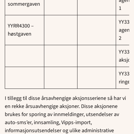
agenda
sommergaven
1
YY3321
YYRR4300 –
agenda
høstgaven
2
YY3328
aksjo
YY3329
ringe
I tillegg til disse årsavhengige aksjonsseriene så har vi
en rekke årsuavhengige aksjoner. Disse aksjonene
brukes for sporing av innmeldinger, utsendelser av
auto-sms’er, innsamling, Vipps-import,
informasjonsutsendelser og ulike administrative