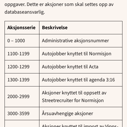
oppgaver. Dette er aksjoner som skal settes opp av
databaseansvarlig.
Aksjonsserie
Beskrivelse
0 – 1000
Administrative aksjonsnummer
1100-1199
Autojobber knyttet til Normisjon
1200-1299
Autojobber knyttet til Acta
1300-1399
Autojobber knyttet til agenda 3:16
Aksjoner knyttet til oppsett av
2000-2999
Streetrecruiter for Normisjon
3000-3599
Årsuavhengige aksjoner
Aksjoner knyttet til import av Vipps-