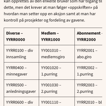
kan opprettes av den enkelte bruker som har tilgang til
dette, men det krever at man følger «oppskriften» på
hvordan man setter opp en aksjon samt at man har
kontroll på prosjekter og fordeling av gavene.
Diverse –
Medlem –
Abonnement –
YYRR0000
YYRR1000
YYRR2000
YYRR0100 – div
YY001010 –
YYRR2001 –
innsamling
medlemsgiro
abo.giro
YYRR0400 –
YY001020 –
YYRR2002 –
minnegaver
1.purring
1.purring
YYRR0500 –
YY001030 –
YYRR2003 –
anledningsgaver
2.purring
2.purring
YYRR0600 – div
YY001110 –
YYRR2010 – bla