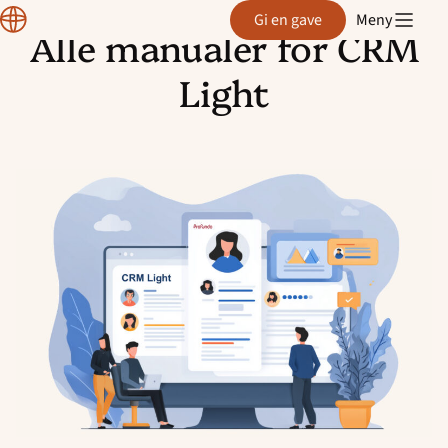
CRM
Gi en gave
Meny
manual
Alle manualer for CRM
Hopp
til
Light
innhold