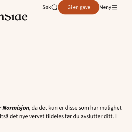
Søk
Gi en gave
Meny
Åpne
inSide
søk
r Normisjon
,
da det kun er disse som har mulighet
så det nye vervet tildeles før du avslutter ditt. I