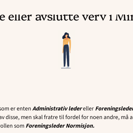
 eller avslutte verv i M
n som er enten
Administrativ leder
eller
Foreningslede
v disse, men skal fratre til fordel for noen andre, må alt
 rollen som
Foreningsleder Normisjon.