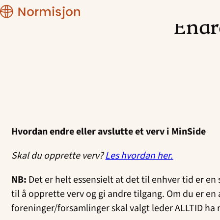
CRM
manual
Endre
Hopp
til
innhold
Hvordan endre eller avslutte et verv i MinSide
Skal du opprette verv?
Les hvordan her.
NB:
Det er helt essensielt at det til enhver tid er e
til å opprette verv og gi andre tilgang. Om du er en a
foreninger/forsamlinger skal valgt leder ALLTID ha