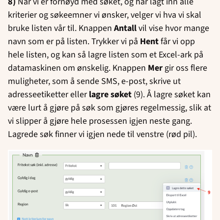
8)
Når vi er fornøyd med søket, og har lagt inn alle
kriterier og søkeemner vi ønsker, velger vi hva vi skal
bruke listen vår til. Knappen
Antall
vil vise hvor mange
navn som er på listen. Trykker vi på
Hent
får vi opp
hele listen, og kan så lagre listen som et Excel-ark på
datamaskinen om ønskelig. Knappen
Mer
gir oss flere
muligheter, som å sende SMS, e-post, skrive ut
adresseetiketter eller
lagre søket
(9). Å lagre søket kan
være lurt å gjøre på søk som gjøres regelmessig, slik at
vi slipper å gjøre hele prosessen igjen neste gang.
Lagrede søk finner vi igjen nede til venstre (rød pil).