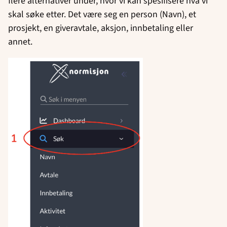
flere alternativer under, hvor vi kan spesifisere hva vi
skal søke etter. Det være seg en person (Navn), et
prosjekt, en giveravtale, aksjon, innbetaling eller
annet.