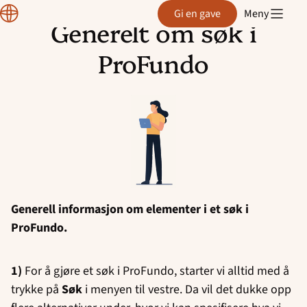
CRM
Gi en gave
Meny
manual
Generelt om søk i
Hopp
til
ProFundo
innhold
Generell informasjon om elementer i et søk i
ProFundo.
1)
For å gjøre et søk i ProFundo, starter vi alltid med å
trykke på
Søk
i menyen til vestre. Da vil det dukke opp