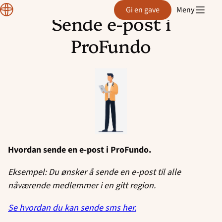
CRM
Gi en gave
Meny
manual
Sende e-post i
Hopp
til
ProFundo
innhold
Hvordan sende en e-post i ProFundo.
Eksempel: Du ønsker å sende en e-post til alle
nåværende medlemmer i en gitt region.
Se hvordan du kan sende sms her.