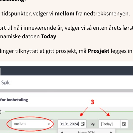
o tidspunkter, velger vi
mellom
fra nedtrekksmenyen.
rt til nå i inneværende år, velger vi så enten årets før
dynamiske datoen
Today
.
linger tilknyttet et gitt prosjekt, må
Prosjekt
legges i