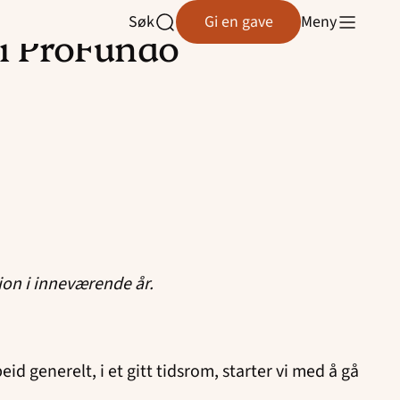
Søk
Gi en gave
Meny
Åpne
 i ProFundo
søk
ion i inneværende år.
eid generelt, i et gitt tidsrom, starter vi med å gå