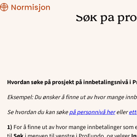
CRM
manual
Søk på pro
Hopp
til
innhold
Hvordan søke på prosjekt på innbetalingsnivå i 
Eksempel: Du ønsker å finne ut av hvor mange innbet
Se hvordan du kan søke
på personnivå her
eller
ett
1)
For å finne ut av hvor mange innbetalinger som er g
til
Søk
i menyen til venstre i ProFundo, og velger
In