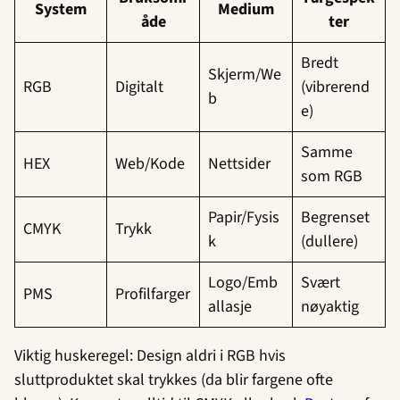
System
Medium
åde
ter
Bredt
Skjerm/We
RGB
Digitalt
(vibrerend
b
e)
Samme
HEX
Web/Kode
Nettsider
som RGB
Papir/Fysis
Begrenset
CMYK
Trykk
k
(dullere)
Logo/Emb
Svært
PMS
Profilfarger
allasje
nøyaktig
Viktig huskeregel: Design aldri i RGB hvis
sluttproduktet skal trykkes (da blir fargene ofte