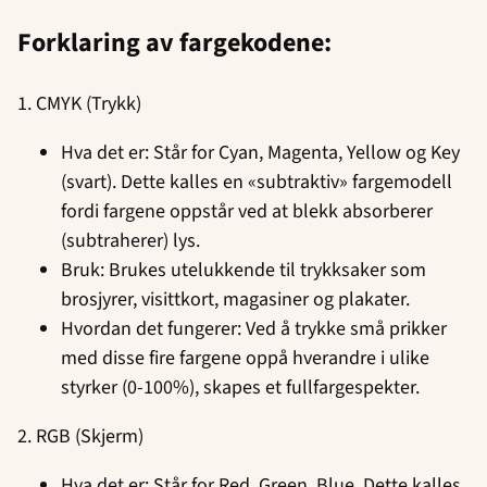
Forklaring av fargekodene:
1. CMYK (Trykk)
Hva det er: Står for Cyan, Magenta, Yellow og Key
(svart). Dette kalles en «subtraktiv» fargemodell
fordi fargene oppstår ved at blekk absorberer
(subtraherer) lys.
Bruk: Brukes utelukkende til trykksaker som
brosjyrer, visittkort, magasiner og plakater.
Hvordan det fungerer: Ved å trykke små prikker
med disse fire fargene oppå hverandre i ulike
styrker (0-100%), skapes et fullfargespekter.
2. RGB (Skjerm)
Hva det er: Står for Red, Green, Blue. Dette kalles