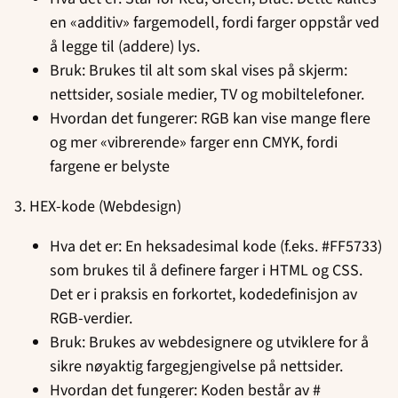
en «additiv» fargemodell, fordi farger oppstår ved
å legge til (addere) lys.
Bruk: Brukes til alt som skal vises på skjerm:
nettsider, sosiale medier, TV og mobiltelefoner.
Hvordan det fungerer: RGB kan vise mange flere
og mer «vibrerende» farger enn CMYK, fordi
fargene er belyste
3. HEX-kode (Webdesign)
Hva det er: En heksadesimal kode (f.eks. #FF5733)
som brukes til å definere farger i HTML og CSS.
Det er i praksis en forkortet, kodedefinisjon av
RGB-verdier.
Bruk: Brukes av webdesignere og utviklere for å
sikre nøyaktig fargegjengivelse på nettsider.
Hvordan det fungerer: Koden består av #