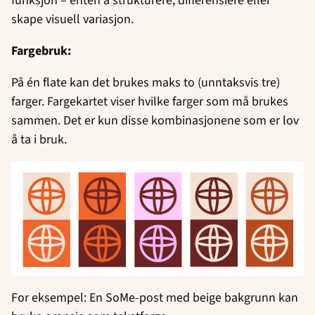
funksjon – enten å strukturere, differensiere eller
skape visuell variasjon.
Fargebruk:
På én flate kan det brukes maks to (unntaksvis tre)
farger. Fargekartet viser hvilke farger som må brukes
sammen. Det er kun disse kombinasjonene som er lov
å ta i bruk.
For eksempel: En SoMe-post med beige bakgrunn kan