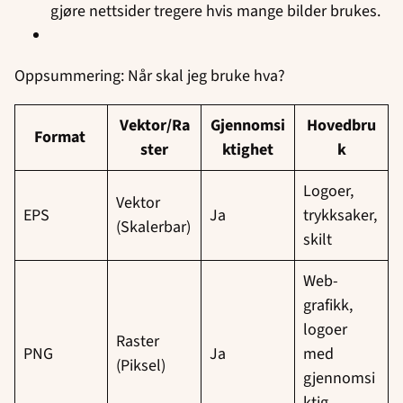
gjøre nettsider tregere hvis mange bilder brukes.
Oppsummering: Når skal jeg bruke hva?
Vektor/Ra
Gjennomsi
Hovedbru
Format
ster
ktighet
k
Logoer,
Vektor
EPS
Ja
trykksaker,
(Skalerbar)
skilt
Web-
grafikk,
logoer
Raster
PNG
Ja
med
(Piksel)
gjennomsi
ktig