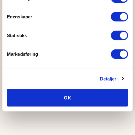
Tlf:
(+47) 23 30 10 00
Egenskaper
E-post:
media@normisjon.no
Statistikk
Ønsker du å bestille merch?
Markedsføring
Besøk vår
nettbutikk
Detaljer
© Designmanual
OK