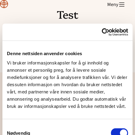
Designmanual
Meny
Test
Hopp
til
innhold
Rosa
jkhdsf
jsdgh
Denne nettsiden anvender cookies
ljksdf
Vi bruker informasjonskapsler for å gi innhold og
annonser et personlig preg, for å levere sosiale
mediefunksjoner og for å analysere trafikken vår. Vi deler
dessuten informasjon om hvordan du bruker nettstedet
vårt, med partnerne våre innen sosiale medier,
annonsering og analysearbeid. Du godtar automatisk vår
Designmanual
bruk av informasjonskapsler ved å bruke nettstedet vårt.
Samtykkevalg
Lurer du på noe? Kontakt oss her:
Nødvendig