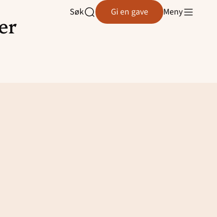
Søk
Gi en gave
Meny
Åpne
er
søk