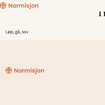
Skoleaksjon
T
Hopp
til
innhold
Løp, gå, sov
Skoleaksjon