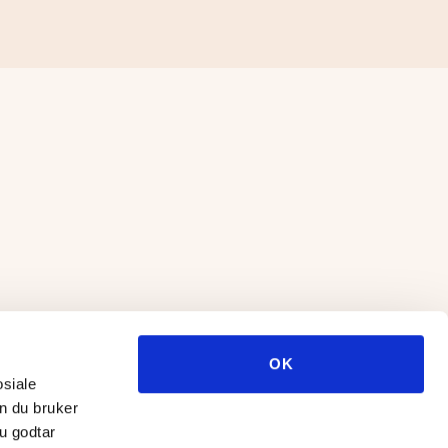
OK
osiale
n du bruker
u godtar