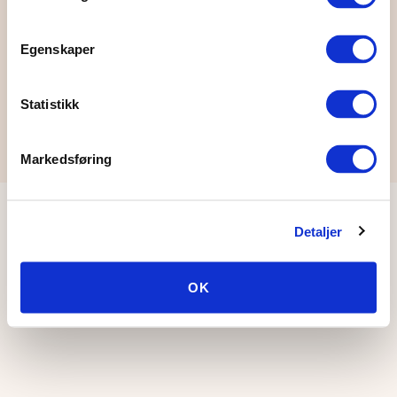
Facebook-side
Instagram
Egenskaper
Statistikk
© Åpen Verden
Markedsføring
Detaljer
OK