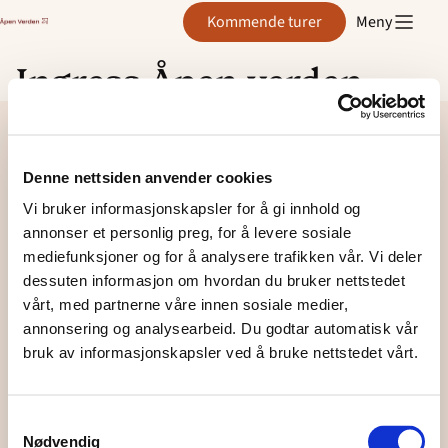
Åpen
Kommende turer
Meny
Verden
Ingress Åpen verden
Hopp
til
innhold
Denne nettsiden anvender cookies
Åpen
Vi bruker informasjonskapsler for å gi innhold og
Verden
annonser et personlig preg, for å levere sosiale
mediefunksjoner og for å analysere trafikken vår. Vi deler
dessuten informasjon om hvordan du bruker nettstedet
Kontakt oss
vårt, med partnerne våre innen sosiale medier,
annonsering og analysearbeid. Du godtar automatisk vår
Send oss en e-post
bruk av informasjonskapsler ved å bruke nettstedet vårt.
Sosiale kanaler
Samtykkevalg
Nødvendig