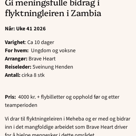
Gi meningsfulle bidrag i
flyktningleiren i Zambia
Når: Uke 41 2026
Varighet
: Ca 10 dager
For hvem:
Ungdom og voksne
Arrangør:
Brave Heart
Reiseleder:
Sveinung Henden
Antall:
cirka 8 stk
Pris:
4000 kr. + flybilletter og opphold før og etter
teamperioden
Vi drar til flyktningeleiren i Meheba og er med og bidrar
inn i det mangfoldige arbeidet som Brave Heart driver
for å hjelpe mennesker i dette området.