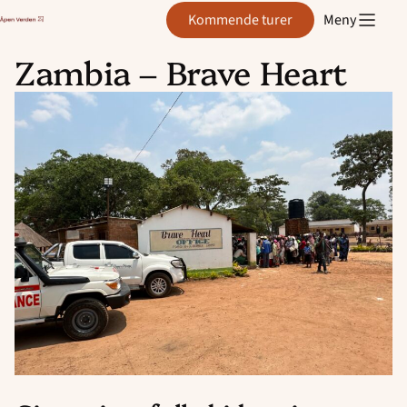
Åpen
Kommende turer
Meny
Verden
Zambia – Brave Heart
Hopp
til
innhold