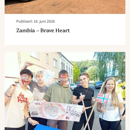
Publisert: 16. juni 2026
Zambia – Brave Heart
Read
article
"Tsjekka
x2
team"