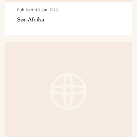
Publisert: 19. juni 2026
Sør-Afrika
Read
article
"Kambodsja
–
Evangelisering-
og
godhetsaksjon"