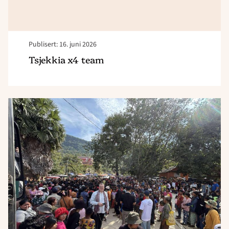
Publisert: 16. juni 2026
Tsjekkia x4 team
Read
article
"Kambodsja
–
Evangelisering
og
godhetsaksjon"