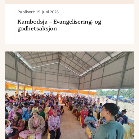
Publisert: 19. juni 2026
Kambodsja – Evangelisering- og
godhetsaksjon
Read
article
"Kambodsja
–
Action
Team"