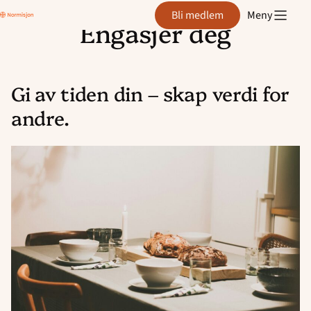
Bethel
Bli medlem
Meny
Harstad
Engasjer deg
Hopp
til
innhold
Gi av tiden din – skap verdi for
andre.