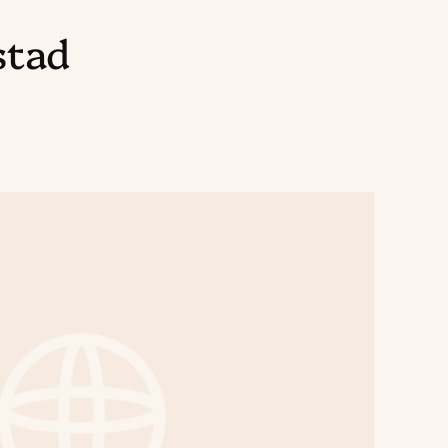
stad
Read
article
"Hei,
verden!"