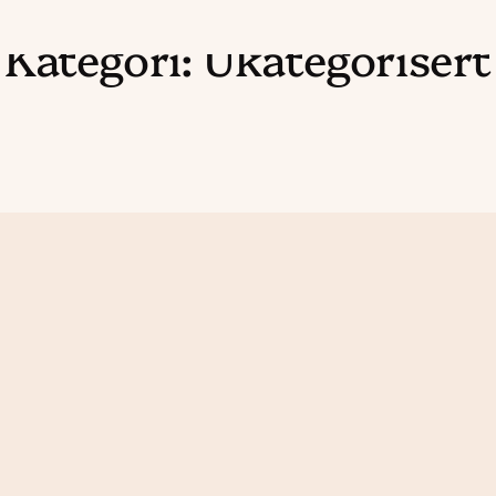
Kategori:
Ukategorisert
Read
article
"Hei,
verden!"