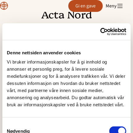
Region
Gi en gave
Meny
Nord
Acta Nord
Hopp
til
Se Facebook – Acta Nord!
innhold
Denne nettsiden anvender cookies
Vi bruker informasjonskapsler for å gi innhold og
annonser et personlig preg, for å levere sosiale
mediefunksjoner og for å analysere trafikken vår. Vi deler
dessuten informasjon om hvordan du bruker nettstedet
vårt, med partnerne våre innen sosiale medier,
annonsering og analysearbeid. Du godtar automatisk vår
bruk av informasjonskapsler ved å bruke nettstedet vårt.
Samtykkevalg
Nødvendig