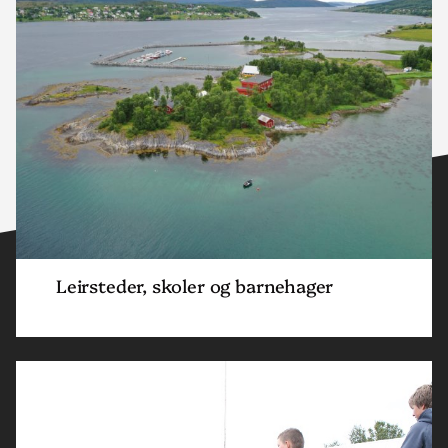
skoler
og
barnehager"
Leirsteder, skoler og barnehager
Read
article
"Acta
Nord"