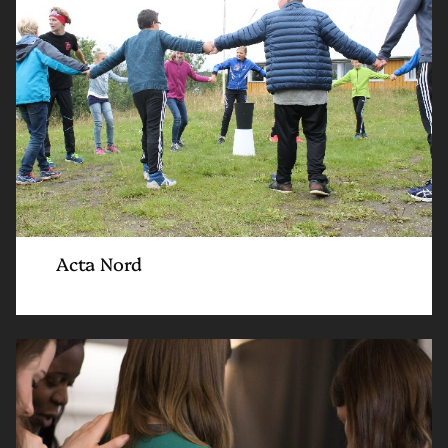
Acta Nord
Read
article
"Lokale
foreninger"