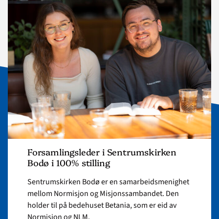
"Forsamlingsleder
i
Sentrumskirken
Bodø
i
100%
stilling"
Forsamlingsleder i Sentrumskirken
Bodø i 100% stilling
Sentrumskirken Bodø er en samarbeidsmenighet
mellom Normisjon og Misjonssambandet. Den
holder til på bedehuset Betania, som er eid av
Normisjon og NLM.