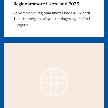
Regionårsmøte i Nordland 2025
Velkommen til regionårsmøte i Bodø 4. - 6. april.
Tema for helga er «Styrke for dagen og håp for i
morgen»
Read
article
"Acta
Barne
og
Ungdomsarbeid"