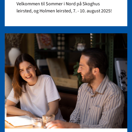
Velkommen til Sommer i Nord på Skoghus
leirsted, og Holmen leirsted, 7. - 10. august 2025!
Read
article
"Regionårsmøte
i
Nordland
2025"