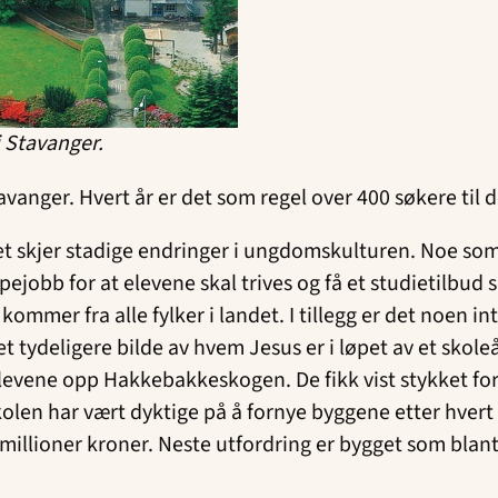
i Stavanger.
tavanger. Hvert år er det som regel over 400 søkere til 
et skjer stadige endringer i ungdomskulturen. Noe som
obb for at elevene skal trives og få et studietilbud som
ommer fra alle fylker i landet. I tillegg er det noen in
et tydeligere bilde av hvem Jesus er i løpet av et skole
elevene opp Hakkebakkeskogen. De fikk vist stykket for o
olen har vært dyktige på å fornye byggene etter hvert
0 millioner kroner. Neste utfordring er bygget som bla