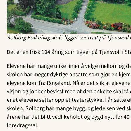
Solborg Folkehøgskole ligger sentralt på Tjensvoll 
Det er en frisk 104 åring som ligger på Tjensvoll i S
Elevene har mange ulike linjer å velge mellom og d
skolen har meget dyktige ansatte som gjør en kjempej
elevene kom fra Rogaland. Nå er det slik at elevene k
visjon og jobber bevisst med at den enkelte skal få 
er at elevene setter opp et teaterstykke. I år satte 
skolen. Solborg har mange bygg, og ledelsen ved sk
årene har det blitt vedlikeholdt og bygd nytt for 4
foredragssal.