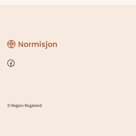
Region
Rogaland
Facebook
© Region Rogaland