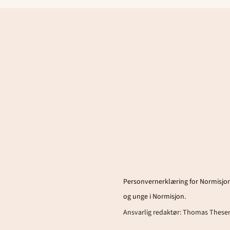
Personvernerklæring for Normisjon
og unge i Normisjon.
Ansvarlig redaktør:
Thomas These