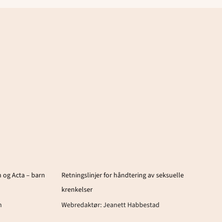
 og Acta – barn
Retningslinjer for håndtering av seksuelle
krenkelser
n
Webredaktør:
Jeanett Habbestad