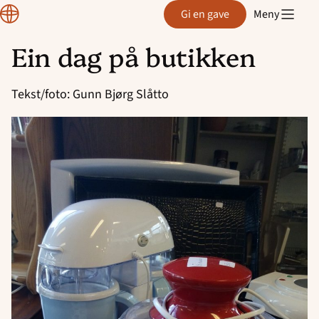
Region
Gi en gave
Meny
Rogaland
Ein dag på butikken
Hopp
til
Tekst/foto: Gunn Bjørg Slåtto
innhold