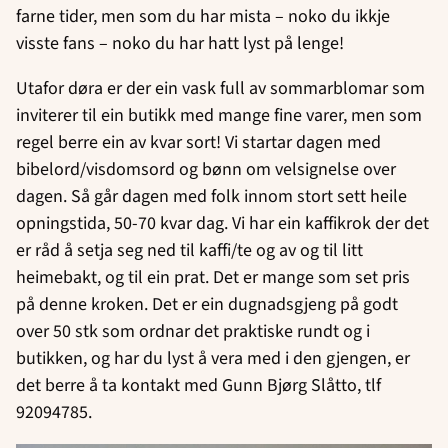
farne tider, men som du har mista – noko du ikkje
visste fans – noko du har hatt lyst på lenge!
Utafor døra er der ein vask full av sommarblomar som
inviterer til ein butikk med mange fine varer, men som
regel berre ein av kvar sort! Vi startar dagen med
bibelord/visdomsord og bønn om velsignelse over
dagen. Så går dagen med folk innom stort sett heile
opningstida, 50-70 kvar dag. Vi har ein kaffikrok der det
er råd å setja seg ned til kaffi/te og av og til litt
heimebakt, og til ein prat. Det er mange som set pris
på denne kroken. Det er ein dugnadsgjeng på godt
over 50 stk som ordnar det praktiske rundt og i
butikken, og har du lyst å vera med i den gjengen, er
det berre å ta kontakt med Gunn Bjørg Slåtto, tlf
92094785.