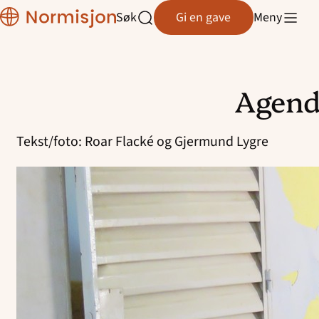
Region
Søk
Gi en gave
Meny
Rogaland
Åpne
søk
Agenda
Hopp
til
Tekst/foto: Roar Flacké og Gjermund Lygre
innhold