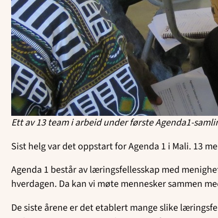
Ett av 13 team i arbeid under første Agenda1-samlin
Sist helg var det oppstart for Agenda 1 i Mali. 13 
Agenda 1 består av læringsfellesskap med menighete
hverdagen. Da kan vi møte mennesker sammen med 
De siste årene er det etablert mange slike læringsf