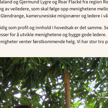
daland og Gjermund Lygre og Roar Flacké fra region Roga
ring av veiledere, som skal følge opp menighetene mello
Glendrange, kamerunesiske misjonærer og ledere i vår 
amtidig som profil og innhold i hovedsak er det samme. 
sesser for å utvikle menighetene og bygge gode ledere.
enigheter venter førstkommende helg. Vi har stor tro 