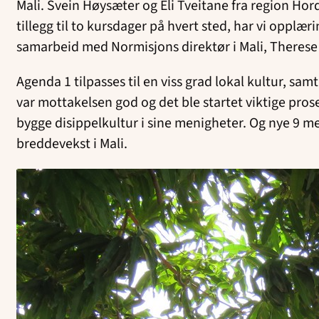
Mali. Svein Høysæter og Eli Tveitane fra region Hor
tillegg til to kursdager på hvert sted, har vi opplæ
samarbeid med Normisjons direktør i Mali, Therese 
Agenda 1 tilpasses til en viss grad lokal kultur, s
var mottakelsen god og det ble startet viktige pro
bygge disippelkultur i sine menigheter. Og nye 9 m
breddevekst i Mali.