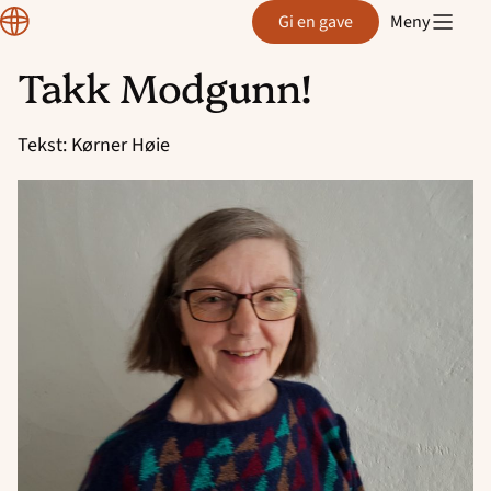
Region
Gi en gave
Meny
Rogaland
Takk Modgunn!
Hopp
til
Tekst: Kørner Høie
innhold