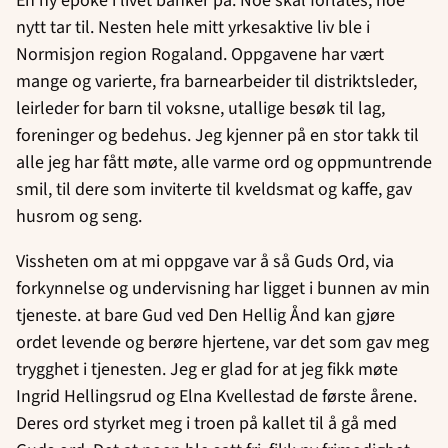
En ny epoke i livet banker på. Noe skal forlates, noe
nytt tar til. Nesten hele mitt yrkesaktive liv ble i
Normisjon region Rogaland. Oppgavene har vært
mange og varierte, fra barnearbeider til distriktsleder,
leirleder for barn til voksne, utallige besøk til lag,
foreninger og bedehus. Jeg kjenner på en stor takk til
alle jeg har fått møte, alle varme ord og oppmuntrende
smil, til dere som inviterte til kveldsmat og kaffe, gav
husrom og seng.
Vissheten om at mi oppgave var å så Guds Ord, via
forkynnelse og undervisning har ligget i bunnen av min
tjeneste. at bare Gud ved Den Hellig Ånd kan gjøre
ordet levende og berøre hjertene, var det som gav meg
trygghet i tjenesten. Jeg er glad for at jeg fikk møte
Ingrid Hellingsrud og Elna Kvellestad de første årene.
Deres ord styrket meg i troen på kallet til å gå med