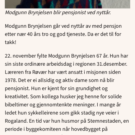
Modgunn Brynjelsen blir pensjonist ved nyttår.
Modgunn Brynjelsen går ved nyttår av med pensjon
etter nær 40 års tro og god tjeneste. Da er det til for
takk!
22. november fylte Modgunn Brynjelsen 67 år. Hun har
sin siste ordinære arbeidsdag i regionen 31.desember.
Læreren fra Røvær har vært ansatt i misjonen siden
1978. Det er ei allsidig og aktiv dame som nå blir
pensjonist. Hun er kjent for sin grundighet og
kreativitet. Som kollega husker jeg henne for solide
bibeltimer og gjennomtenkte meninger. I mange år
ledet hun sykkelleirene som gikk stadig nye veier i
Rogaland. En tid var hun husmor på Stemnestaden, en
periode i byggekomiteen når hovedbygget på