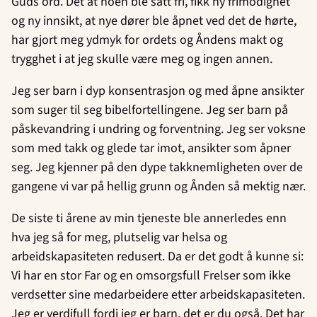
Guds ord. Det at noen ble satt fri, fikk ny frimodighet
og ny innsikt, at nye dører ble åpnet ved det de hørte,
har gjort meg ydmyk for ordets og Åndens makt og
trygghet i at jeg skulle være meg og ingen annen.
Jeg ser barn i dyp konsentrasjon og med åpne ansikter
som suger til seg bibelfortellingene. Jeg ser barn på
påskevandring i undring og forventning. Jeg ser voksne
som med takk og glede tar imot, ansikter som åpner
seg. Jeg kjenner på den dype takknemligheten over de
gangene vi var på hellig grunn og Ånden så mektig nær.
De siste ti årene av min tjeneste ble annerledes enn
hva jeg så for meg, plutselig var helsa og
arbeidskapasiteten redusert. Da er det godt å kunne si:
Vi har en stor Far og en omsorgsfull Frelser som ikke
verdsetter sine medarbeidere etter arbeidskapasiteten.
Jeg er verdifull fordi jeg er barn, det er du også. Det har