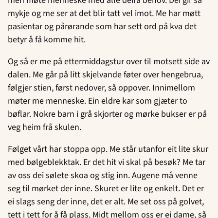
men møte menneske med alle deira behov. Dei gir så
mykje og me ser at det blir tatt vel imot. Me har møtt
pasientar og pårørande som har sett ord på kva det
betyr å få komme hit.
Og så er me på ettermiddagstur over til motsett side av
dalen. Me går på litt skjelvande føter over hengebrua,
følgjer stien, først nedover, så oppover. Innimellom
møter me menneske. Ein eldre kar som gjæter to
bøflar. Nokre barn i grå skjorter og mørke bukser er på
veg heim frå skulen.
Følget vårt har stoppa opp. Me står utanfor eit lite skur
med bølgeblekktak. Er det hit vi skal på besøk? Me tar
av oss dei sølete skoa og stig inn. Augene må venne
seg til mørket der inne. Skuret er lite og enkelt. Det er
ei slags seng der inne, det er alt. Me set oss på golvet,
tett i tett for å få plass. Midt mellom oss er ei dame, så