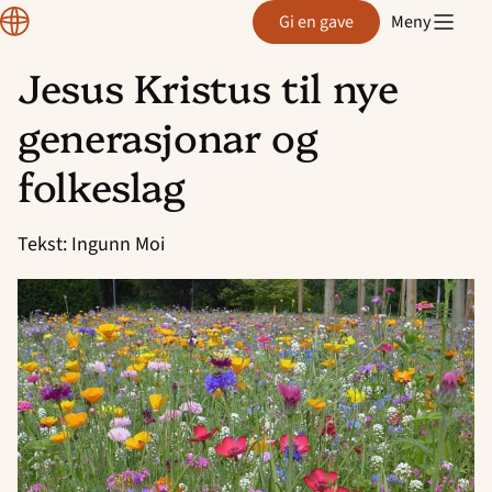
Region
Gi en gave
Meny
Rogaland
Jesus Kristus til nye
Hopp
generasjonar og
til
innhold
folkeslag
Tekst: Ingunn Moi