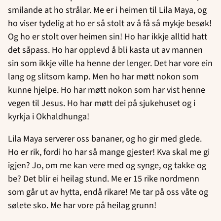
smilande at ho strålar. Me er i heimen til Lila Maya, og
ho viser tydelig at ho er så stolt av å få så mykje besøk!
Og ho er stolt over heimen sin! Ho har ikkje alltid hatt
det såpass. Ho har opplevd å bli kasta ut av mannen
sin som ikkje ville ha henne der lenger. Det har vore ein
lang og slitsom kamp. Men ho har møtt nokon som
kunne hjelpe. Ho har møtt nokon som har vist henne
vegen til Jesus. Ho har møtt dei på sjukehuset og i
kyrkja i Okhaldhunga!
Lila Maya serverer oss bananer, og ho gir med glede.
Ho er rik, fordi ho har så mange gjester! Kva skal me gi
igjen? Jo, om me kan vere med og synge, og takke og
be? Det blir ei heilag stund. Me er 15 rike nordmenn
som går ut av hytta, endå rikare! Me tar på oss våte og
sølete sko. Me har vore på heilag grunn!