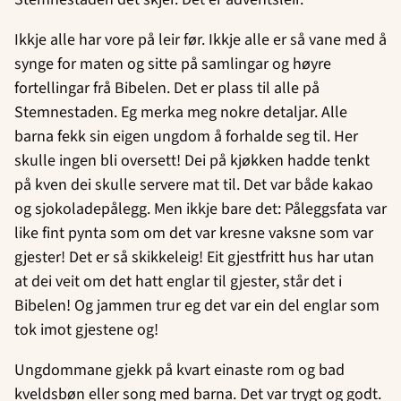
Ikkje alle har vore på leir før. Ikkje alle er så vane med å
synge for maten og sitte på samlingar og høyre
fortellingar frå Bibelen. Det er plass til alle på
Stemnestaden. Eg merka meg nokre detaljar. Alle
barna fekk sin eigen ungdom å forhalde seg til. Her
skulle ingen bli oversett! Dei på kjøkken hadde tenkt
på kven dei skulle servere mat til. Det var både kakao
og sjokoladepålegg. Men ikkje bare det: Påleggsfata var
like fint pynta som om det var kresne vaksne som var
gjester! Det er så skikkeleig! Eit gjestfritt hus har utan
at dei veit om det hatt englar til gjester, står det i
Bibelen! Og jammen trur eg det var ein del englar som
tok imot gjestene og!
Ungdommane gjekk på kvart einaste rom og bad
kveldsbøn eller song med barna. Det var trygt og godt.