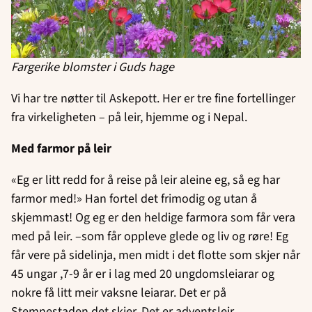
Fargerike blomster i Guds hage
Vi har tre nøtter til Askepott. Her er tre fine fortellinger
fra virkeligheten – på leir, hjemme og i Nepal.
Med farmor på leir
«Eg er litt redd for å reise på leir aleine eg, så eg har
farmor med!» Han fortel det frimodig og utan å
skjemmast! Og eg er den heldige farmora som får vera
med på leir. –som får oppleve glede og liv og røre! Eg
får vere på sidelinja, men midt i det flotte som skjer når
45 ungar ,7-9 år er i lag med 20 ungdomsleiarar og
nokre få litt meir vaksne leiarar. Det er på
Stemnestaden det skjer. Det er adventsleir.