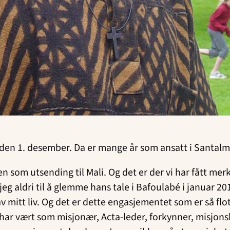
rden 1. desember. Da er mange år som ansatt i Santal
 som utsending til Mali. Og det er der vi har fått merk
g aldri til å glemme hans tale i Bafoulabé i januar 20
 mitt liv. Og det er dette engasjementet som er så flo
t har vært som misjonær, Acta-leder, forkynner, misjons