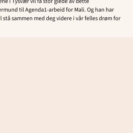
ne i Tysvær vil få stor glede av dette
Gjermund til Agenda1-arbeid for Mali. Og han har
il stå sammen med deg videre i vår felles drøm for