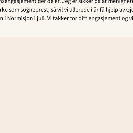
onsengasjement der de er. Jeg er sikker på at menighete
ke som sogneprest, så vil vi allerede i år få hjelp av 
i Normisjon i juli. Vi takker for ditt engasjement og v