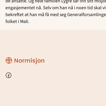
de ansatte. Og hele familien Lygre sår inn sitt misj
engasjementet nå. Selv om han nå i noen tid skal vir
bekreftet at han må få med seg Generalforsamlingen 
folket i Mali.
Region
Rogaland
Facebook