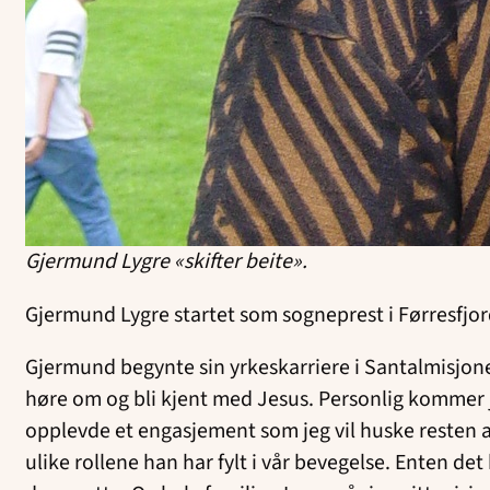
Gjermund Lygre «skifter beite».
Gjermund Lygre startet som sogneprest i Førresfjo
Gjermund begynte sin yrkeskarriere i Santalmisjonen
høre om og bli kjent med Jesus. Personlig kommer je
opplevde et engasjement som jeg vil huske resten av
ulike rollene han har fylt i vår bevegelse. Enten de