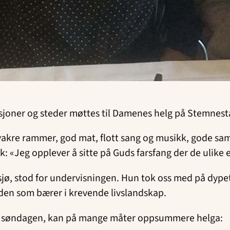
sjoner og steder møttes til Damenes helg på Stemnesta
vakre rammer, god mat, flott sang og musikk, gode sa
ik: «Jeg opplever å sitte på Guds farsfang der de ulike
sjø, stod for undervisningen. Hun tok oss med på dyp
åden som bærer i krevende livslandskap.
på søndagen, kan på mange måter oppsummere helga: