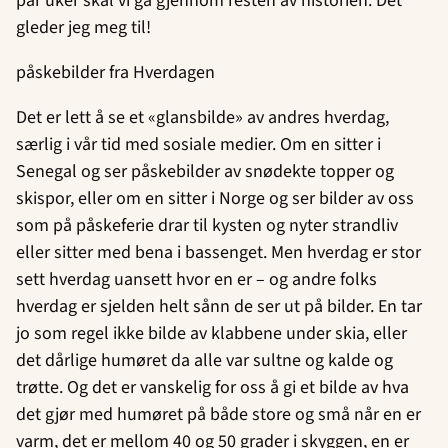
par uker skal vi gå gjennom resten av historien. Det
gleder jeg meg til!
påskebilder fra Hverdagen
Det er lett å se et «glansbilde» av andres hverdag,
særlig i vår tid med sosiale medier. Om en sitter i
Senegal og ser påskebilder av snødekte topper og
skispor, eller om en sitter i Norge og ser bilder av oss
som på påskeferie drar til kysten og nyter strandliv
eller sitter med bena i bassenget. Men hverdag er stor
sett hverdag uansett hvor en er – og andre folks
hverdag er sjelden helt sånn de ser ut på bilder. En tar
jo som regel ikke bilde av klabbene under skia, eller
det dårlige humøret da alle var sultne og kalde og
trøtte. Og det er vanskelig for oss å gi et bilde av hva
det gjør med humøret på både store og små når en er
varm, det er mellom 40 og 50 grader i skyggen, en er