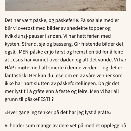
Det har vært påske, og påskeferie. På sosiale medier
blir vi overøst med bilder av snødekte topper og
kvikklunsj-pauser i snøen. Vi har hatt ferien med
kysten. Strand, sjø og basseng. Gir fristende bilder det
også.. MEN påske er jo først og fremst en tid for å feire
at Jesus har vunnet over døden og alt det vonde. Vi har
HÅP i møte med all smerte i denne verden – og det er
fantastisk! Her kan du lese om en av våre venner som
ikke har hørt slutten av påskefortellingen. Da gir det
mer lyst til å gråte enn å feste og feire. Men vi har all
grunn til påskeFEST! ?
«Hver gang jeg tenker på det har jeg lyst å gråte»
Vi holder som mange av dere vet på med et opplegg på