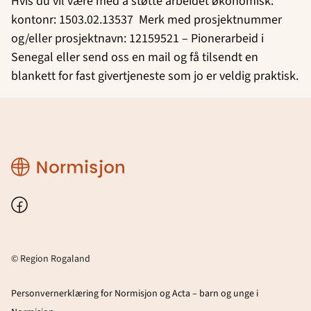
Hvis du vil være med å støtte arbeidet økonomisk:
kontonr: 1503.02.13537 Merk med prosjektnummer
og/eller prosjektnavn: 12159521 – Pionerarbeid i
Senegal eller send oss en mail og få tilsendt en
blankett for fast givertjeneste som jo er veldig praktisk.
Region
Rogaland
Facebook
© Region Rogaland
Personvernerklæring for Normisjon og Acta – barn og unge i