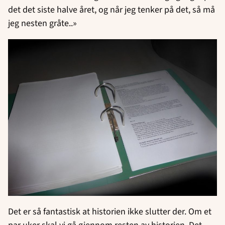
det det siste halve året, og når jeg tenker på det, så må
jeg nesten gråte..»
Det er så fantastisk at historien ikke slutter der. Om et