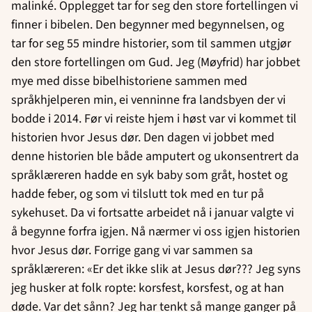
malinké. Opplegget tar for seg den store fortellingen vi
finner i bibelen. Den begynner med begynnelsen, og
tar for seg 55 mindre historier, som til sammen utgjør
den store fortellingen om Gud. Jeg (Møyfrid) har jobbet
mye med disse bibelhistoriene sammen med
språkhjelperen min, ei venninne fra landsbyen der vi
bodde i 2014. Før vi reiste hjem i høst var vi kommet til
historien hvor Jesus dør. Den dagen vi jobbet med
denne historien ble både amputert og ukonsentrert da
språklæreren hadde en syk baby som gråt, hostet og
hadde feber, og som vi tilslutt tok med en tur på
sykehuset. Da vi fortsatte arbeidet nå i januar valgte vi
å begynne forfra igjen. Nå nærmer vi oss igjen historien
hvor Jesus dør. Forrige gang vi var sammen sa
språklæreren: «Er det ikke slik at Jesus dør??? Jeg syns
jeg husker at folk ropte: korsfest, korsfest, og at han
døde. Var det sånn? Jeg har tenkt så mange ganger på