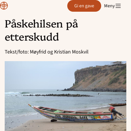
Region
Gi en gave
Meny
Rogaland
Påskehilsen på
Hopp
etterskudd
til
innhold
Tekst/foto: Møyfrid og Kristian Moskvil