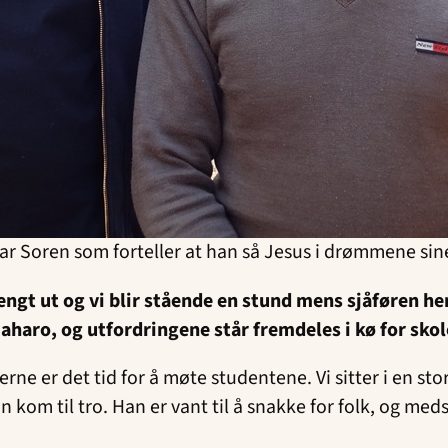
ar Soren som forteller at han så Jesus i drømmene sin
engt ut og vi blir stående en stund mens sjåføren h
Maharo, og utfordringene står fremdeles i kø for sko
e er det tid for å møte studentene. Vi sitter i en stor 
n kom til tro. Han er vant til å snakke for folk, og me