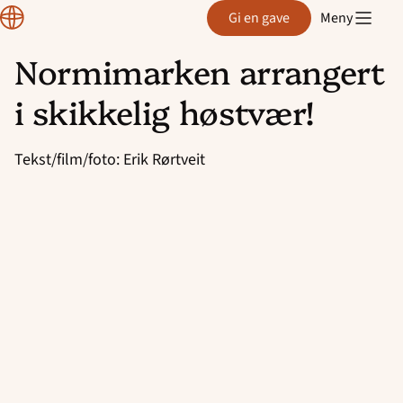
Region
Gi en gave
Meny
Rogaland
Normimarken arrangert
Hopp
i skikkelig høstvær!
til
innhold
Tekst/film/foto: Erik Rørtveit