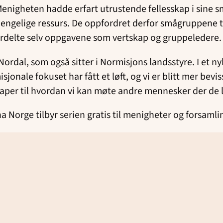
 Menigheten hadde erfart utrustende fellesskap i sine 
jengelige ressurs. De oppfordret derfor smågruppene til
rdelte selv oppgavene som vertskap og gruppeledere.
ordal, som også sitter i Normisjons landsstyre. I et n
sjonale fokuset har fått et løft, og vi er blitt mer bev
kaper til hvordan vi kan møte andre mennesker der de le
a Norge tilbyr serien gratis til menigheter og forsamli