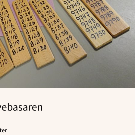
rvebasaren
ter