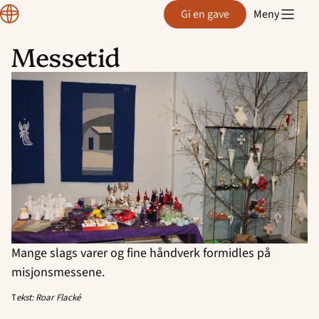
Region
Gi en gave
Meny
Rogaland
Messetid
Hopp
til
innhold
Mange slags varer og fine håndverk formidles på
misjonsmessene.
T
ekst: Roar Flacké