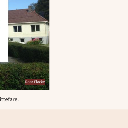
Roar Flacke
ittefare.