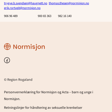
trygve.b.svendsen@haugnett.no
thomas.thesen@normisjon.no
erik.rortveit@normisjon.no
906 96 489 900 65 363 982 16 140
Region
Rogaland
Facebook
© Region Rogaland
Personvernerklæring for Normisjon og Acta – barn og unge i
Normisjon.
Retningslinjer for håndtering av seksuelle krenkelser