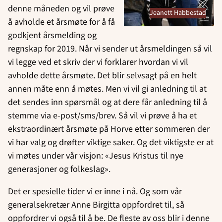
denne måneden og vil prøve
Jeanett Habbestad
å avholde et årsmøte for å få
godkjent årsmelding og
regnskap for 2019. Når vi sender ut årsmeldingen så vil
vi legge ved et skriv der vi forklarer hvordan vi vil
avholde dette årsmøte. Det blir selvsagt på en helt
annen måte enn å møtes. Men vi vil gi anledning til at
det sendes inn spørsmål og at dere får anledning til å
stemme via e-post/sms/brev. Så vil vi prøve å ha et
ekstraordinært årsmøte på Horve etter sommeren der
vi har valg og drøfter viktige saker. Og det viktigste er at
vi møtes under vår visjon: «Jesus Kristus til nye
generasjoner og folkeslag».
Det er spesielle tider vi er inne i nå. Og som vår
generalsekretær Anne Birgitta oppfordret til, så
oppfordrer vi også til å be. De fleste av oss blir i denne