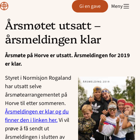
Region
Gi en gave
Meny
Rogaland
Årsmøtet utsatt –
Hopp
årsmeldingen klar
til
innhold
Årsmøte på Horve er utsatt. Årsmeldingen for 2019
er klar.
Styret i Normisjon Rogaland
har utsatt selve
årsmøtearrangementet på
Horve til etter sommeren.
Årsmeldingen er klar og du
finner den i linken her.
Vi vil
prøve å få sendt ut
årsmeldingen i slutten av