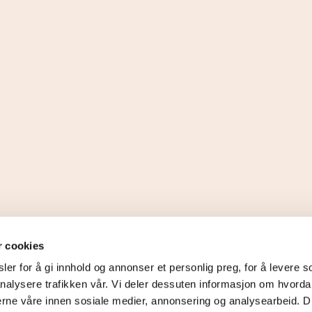
Personvernerklæring for Normisjon
r cookies
og unge i Normisjon.
er for å gi innhold og annonser et personlig preg, for å levere s
Ansvarlig redaktør:
Thomas These
nalysere trafikken vår. Vi deler dessuten informasjon om hvorda
erne våre innen sosiale medier, annonsering og analysearbeid. D
Org.nr: 971 038 071