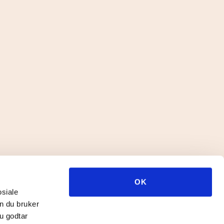
 og Acta – barn
Retningslinjer for håndtering av seksuelle
krenkelser
OK
osiale
n
Webredaktør:
Jeanett Habbestad
n du bruker
u godtar