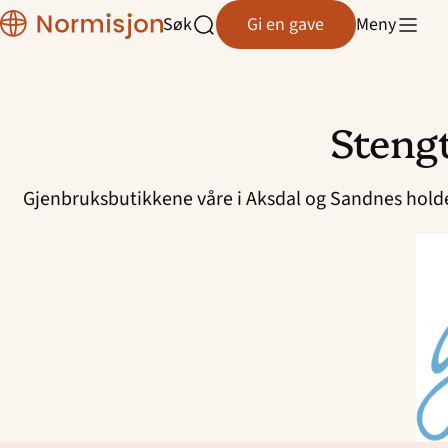
Region
Søk
Gi en gave
Meny
Rogaland
Åpne
søk
Stengt
Hopp
til
Gjenbruksbutikkene våre i Aksdal og Sandnes holder
innhold