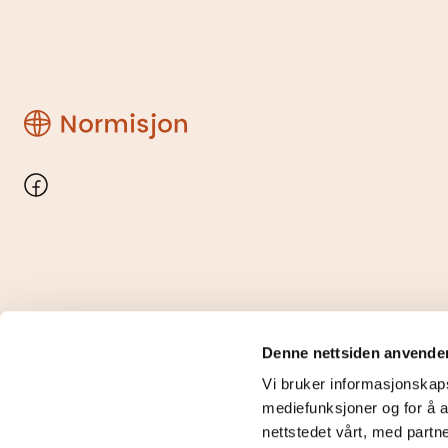
Region
Rogaland
Facebook
© Region Rogaland
Denne nettsiden anvende
Vi bruker informasjonskapsl
mediefunksjoner og for å a
nettstedet vårt, med partn