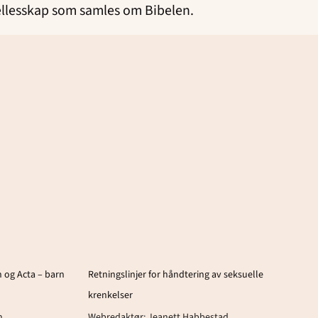
fellesskap som samles om Bibelen.
 og Acta – barn
Retningslinjer for håndtering av seksuelle
krenkelser
n
Webredaktør:
Jeanett Habbestad