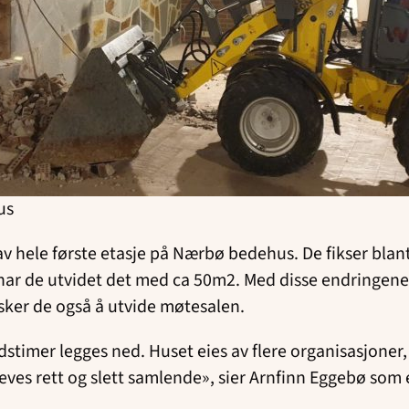
us
 av hele første etasje på Nærbø bedehus. De fikser bla
, har de utvidet det med ca 50m2. Med disse endringene øn
ønsker de også å utvide møtesalen.
adstimer legges ned. Huset eies av flere organisasjoner
es rett og slett samlende», sier Arnfinn Eggebø som 