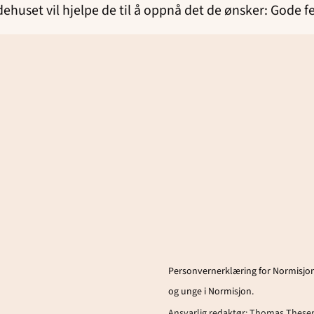
ehuset vil hjelpe de til å oppnå det de ønsker: Gode 
Personvernerklæring for Normisjon
og unge i Normisjon.
Ansvarlig redaktør:
Thomas These