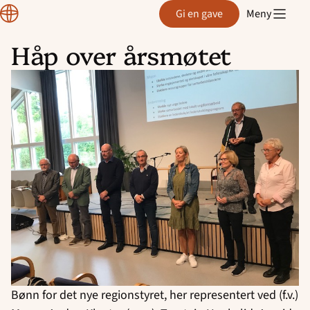
Region
Gi en gave
Meny
Rogaland
Håp over årsmøtet
Hopp
til
innhold
Bønn for det nye regionstyret, her representert ved (f.v.)