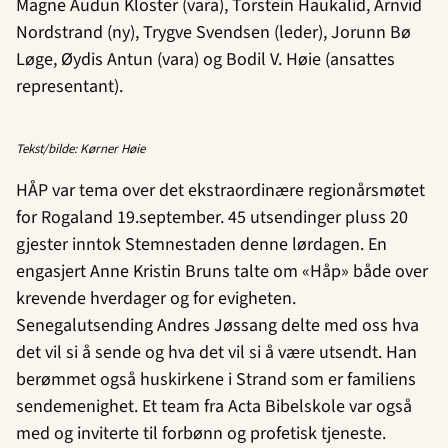
Magne Audun Kloster (vara), Torstein Haukalid, Arnvid
Nordstrand (ny), Trygve Svendsen (leder), Jorunn Bø
Løge, Øydis Antun (vara) og Bodil V. Høie (ansattes
representant).
Tekst/bilde: Kørner Høie
HÅP var tema over det ekstraordinære regionårsmøtet
for Rogaland 19.september. 45 utsendinger pluss 20
gjester inntok Stemnestaden denne lørdagen. En
engasjert Anne Kristin Bruns talte om «Håp» både over
krevende hverdager og for evigheten.
Senegalutsending Andres Jøssang delte med oss hva
det vil si å sende og hva det vil si å være utsendt. Han
berømmet også huskirkene i Strand som er familiens
sendemenighet. Et team fra Acta Bibelskole var også
med og inviterte til forbønn og profetisk tjeneste.