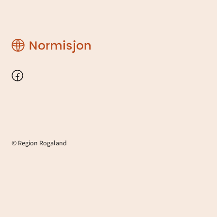
Region
Rogaland
Facebook
© Region Rogaland