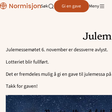
Region
Søk
Gi en gave
Meny
Rogaland
Åpne
søk
Julem
Hopp
til
Julemessemøtet 6. november er dessverre avlyst.
innhold
Lotteriet blir fullført.
Det er fremdeles mulig å gi en gave til julemessa
Takk for gaven!