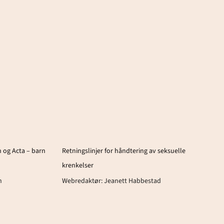
 og Acta – barn
Retningslinjer for håndtering av seksuelle
krenkelser
n
Webredaktør:
Jeanett Habbestad