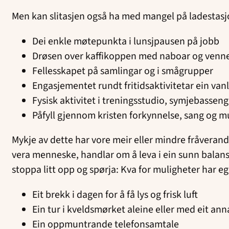
Men kan slitasjen også ha med mangel på ladestas
Dei enkle møtepunkta i lunsjpausen på jobb
Drøsen over kaffikoppen med naboar og venn
Fellesskapet på samlingar og i smågrupper
Engasjementet rundt fritidsaktivitetar ein vanl
Fysisk aktivitet i treningsstudio, symjebasse
Påfyll gjennom kristen forkynnelse, sang og 
Mykje av dette har vore meir eller mindre fråverande
vera menneske, handlar om å leva i ein sunn balanse
stoppa litt opp og spørja: Kva for muligheter har eg 
Eit brekk i dagen for å få lys og frisk luft
Ein tur i kveldsmørket aleine eller med eit a
Ein oppmuntrande telefonsamtale