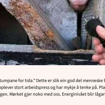
på stumpane for tida.” Dette er slik ein god del mennesk
opplever stort arbeidspress og har mykje å tenke på. Pl
en. Mørket gjer noko med oss. Energinivået blir låga