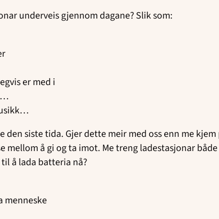
jonar underveis gjennom dagane? Slik som:
er
egvis er med i
ng…
musikk…
 den siste tida. Gjer dette meir med oss enn me kjem på?
 mellom å gi og ta imot. Me treng ladestasjonar både fo
til å lada batteria nå?
nna menneske