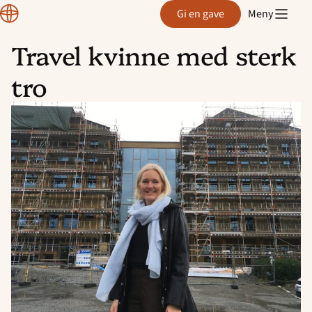
Region
Gi en gave
Meny
Rogaland
Travel kvinne med sterk
Hopp
tro
til
innhold