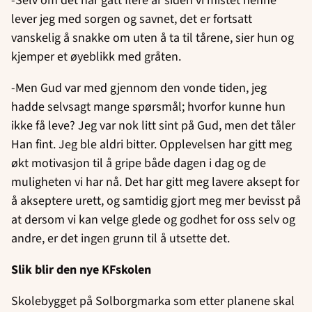
-Selv om det har gått flere år siden vi mistet henne
lever jeg med sorgen og savnet, det er fortsatt
vanskelig å snakke om uten å ta til tårene, sier hun og
kjemper et øyeblikk med gråten.
-Men Gud var med gjennom den vonde tiden, jeg
hadde selvsagt mange spørsmål; hvorfor kunne hun
ikke få leve? Jeg var nok litt sint på Gud, men det tåler
Han fint. Jeg ble aldri bitter. Opplevelsen har gitt meg
økt motivasjon til å gripe både dagen i dag og de
muligheten vi har nå. Det har gitt meg lavere aksept for
å akseptere urett, og samtidig gjort meg mer bevisst på
at dersom vi kan velge glede og godhet for oss selv og
andre, er det ingen grunn til å utsette det.
Slik blir den nye KFskolen
Skolebygget på Solborgmarka som etter planene skal