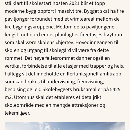
stå klart til skolestart høsten 2021 blir et topp
moderne bygg oppført i massivt tre. Bygget skal ha fire
paviljonger forbundet med et vrimleareal mellom de
fire bygningskroppene. Mellom de to paviljongene
lengst mot nord er det planlagt et fireetasjes høyt rom
som skal være skolens «hjerte». Hovedinngangen til
skolen og utgang til skolegård vil være fra dette
rommet. Det høye fellesrommet danner også en
vertikal forbindelse til alle etasjer med trapper og heis.
I tillegg vil det inneholde en flerfunksjonell amfitrapp
som kan brukes til undervisning, fremvisning,
bespising og lek. Skolebyggets bruksareal er på 5425
m2. Utomhus skal det etableres et detaljrikt
skoleområde med en mengde attraksjoner og
lekemiljøer.