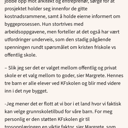
jobbe opp mot arkitekt og entreprenør, sørge for at
prosjektet holder seg innenfor de gitte
kostnadsrammene, samt å holde eierne informert om
byggeprosessen. Hun stortrives med
arbeidsoppgavene, men forteller at det også har vært
utfordringer underveis, som den stadig pågående
spenningen rundt spørsmålet om kristen friskole vs
offentlig skole.
– Slik jeg ser det er valget mellom offentlig og privat
skole er et valg mellom to goder, sier Margrete. Hennes
tre barn er alle elever ved KFskolen og blir med videre
inn i det nye bygget.
-Jeg mener det er flott at vi bor i et land hvor vi faktisk
kan velge grunnskoletilbud for våre barn. For meg
personlig er den støtten KFskolen gir til
trosopplæringen en viktig faktor, sier Margrete, som