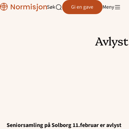
Region
Søk
Gi en gave
Meny
Rogaland
Åpne
søk
Avlys
Hopp
til
innhold
Seniorsamling på Solborg 11.februar er avlyst