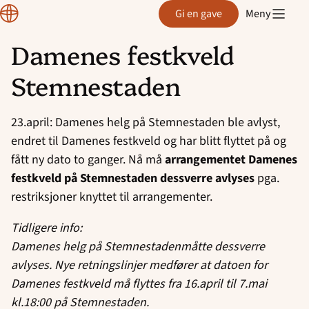
Region
Gi en gave
Meny
Rogaland
Damenes festkveld
Hopp
Stemnestaden
til
innhold
23.april: Damenes helg på Stemnestaden ble avlyst,
endret til Damenes festkveld og har blitt flyttet på og
fått ny dato to ganger. Nå må
arrangementet Damenes
festkveld på Stemnestaden dessverre avlyses
pga.
restriksjoner knyttet til arrangementer.
Tidligere info:
Damenes helg på Stemnestadenmåtte dessverre
avlyses. Nye retningslinjer medfører at datoen for
Damenes festkveld må flyttes fra 16.april til 7.mai
kl.18:00 på Stemnestaden.