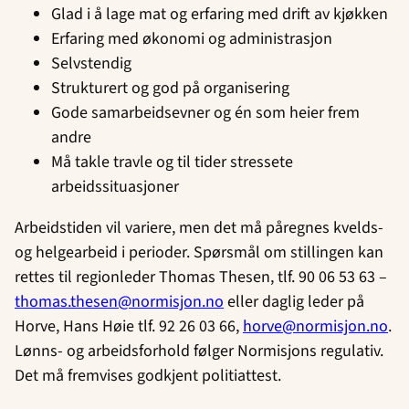
Glad i å lage mat og erfaring med drift av kjøkken
Erfaring med økonomi og administrasjon
Selvstendig
Strukturert og god på organisering
Gode samarbeidsevner og én som heier frem
andre
Må takle travle og til tider stressete
arbeidssituasjoner
Arbeidstiden vil variere, men det må påregnes kvelds-
og helgearbeid i perioder. Spørsmål om stillingen kan
rettes til regionleder Thomas Thesen, tlf. 90 06 53 63 –
thomas.thesen@normisjon.no
eller daglig leder på
Horve, Hans Høie tlf. 92 26 03 66,
horve@normisjon.no
.
Lønns- og arbeidsforhold følger Normisjons regulativ.
Det må fremvises godkjent politiattest.