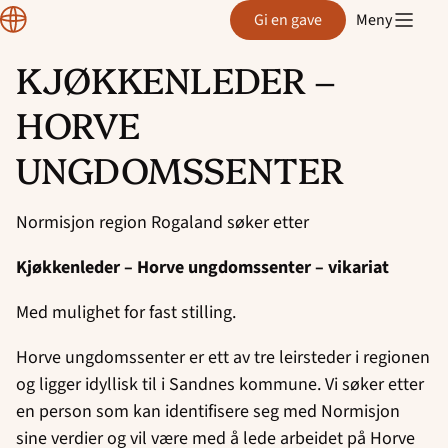
Region
Gi en gave
Meny
Rogaland
KJØKKENLEDER –
Hopp
HORVE
til
innhold
UNGDOMSSENTER
Normisjon region Rogaland søker etter
Kjøkkenleder – Horve ungdomssenter – vikariat
Med mulighet for fast stilling.
Horve ungdomssenter er ett av tre leirsteder i regionen
og ligger idyllisk til i Sandnes kommune. Vi søker etter
en person som kan identifisere seg med Normisjon
sine verdier og vil være med å lede arbeidet på Horve