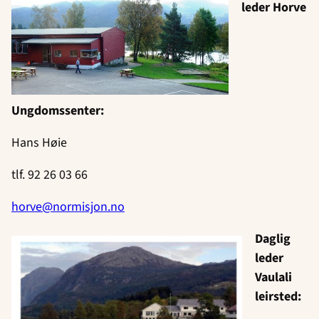
leder Horve
Ungdomssenter:
Hans Høie
tlf. 92 26 03 66
horve@normisjon.no
Daglig
leder
Vaulali
leirsted: