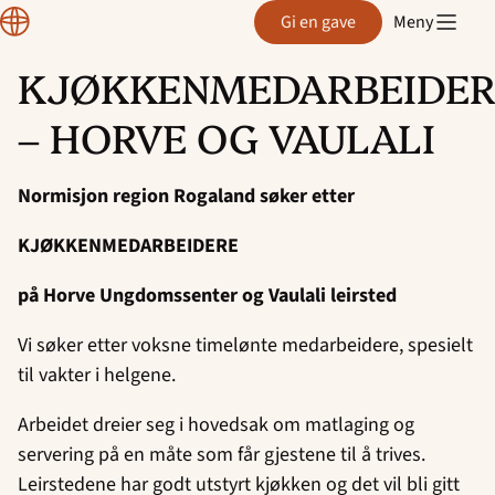
Region
Gi en gave
Meny
Rogaland
KJØKKENMEDARBEIDER
Hopp
– HORVE OG VAULALI
til
innhold
Normisjon region Rogaland søker etter
KJØKKENMEDARBEIDERE
på Horve Ungdomssenter og Vaulali leirsted
Vi søker etter voksne timelønte medarbeidere, spesielt
til vakter i helgene.
Arbeidet dreier seg i hovedsak om matlaging og
servering på en måte som får gjestene til å trives.
Leirstedene har godt utstyrt kjøkken og det vil bli gitt