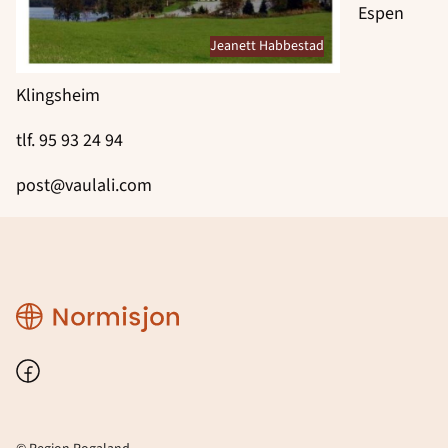
Espen
Jeanett Habbestad
Klingsheim
tlf. 95 93 24 94
post@vaulali.com
Region
Rogaland
Facebook