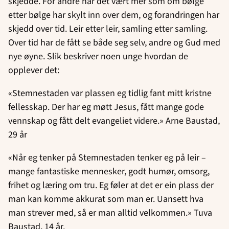
skjedde. For andre har det vært mer som om bølge
etter bølge har skylt inn over dem, og forandringen har
skjedd over tid. Leir etter leir, samling etter samling.
Over tid har de fått se både seg selv, andre og Gud med
nye øyne. Slik beskriver noen unge hvordan de
opplever det:
«Stemnestaden var plassen eg tidlig fant mitt kristne
fellesskap. Der har eg møtt Jesus, fått mange gode
vennskap og fått delt evangeliet videre.» Arne Baustad,
29 år
«Når eg tenker på Stemnestaden tenker eg på leir –
mange fantastiske mennesker, godt humør, omsorg,
frihet og læring om tru. Eg føler at det er ein plass der
man kan komme akkurat som man er. Uansett hva
man strever med, så er man alltid velkommen.» Tuva
Baustad, 14 år.