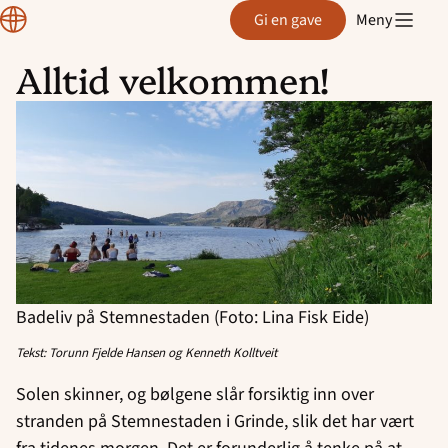
Region
Gi en gave
Meny
Rogaland
Alltid velkommen!
Hopp
til
innhold
Badeliv på Stemnestaden (Foto: Lina Fisk Eide)
Tekst: Torunn Fjelde Hansen og Kenneth Kolltveit
Solen skinner, og bølgene slår forsiktig inn over
stranden på Stemnestaden i Grinde, slik det har vært