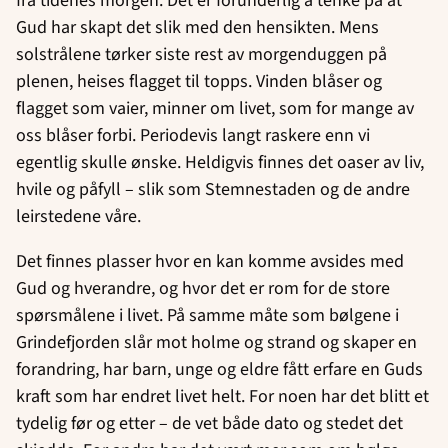
fra tidenes morgen. Det er forunderlig å tenke på at
Gud har skapt det slik med den hensikten. Mens
solstrålene tørker siste rest av morgenduggen på
plenen, heises flagget til topps. Vinden blåser og
flagget som vaier, minner om livet, som for mange av
oss blåser forbi. Periodevis langt raskere enn vi
egentlig skulle ønske. Heldigvis finnes det oaser av liv,
hvile og påfyll – slik som Stemnestaden og de andre
leirstedene våre.
Det finnes plasser hvor en kan komme avsides med
Gud og hverandre, og hvor det er rom for de store
spørsmålene i livet. På samme måte som bølgene i
Grindefjorden slår mot holme og strand og skaper en
forandring, har barn, unge og eldre fått erfare en Guds
kraft som har endret livet helt. For noen har det blitt et
tydelig før og etter – de vet både dato og stedet det