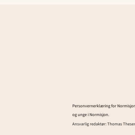
Personvernerklæring for Normisjon
og unge i Normisjon.
Ansvarlig redaktør:
Thomas These