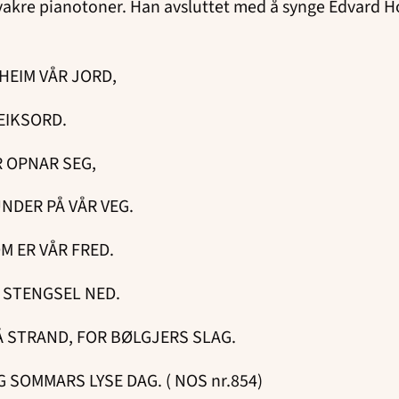
re pianotoner. Han avsluttet med å synge Edvard Hoem
HEIM VÅR JORD,
EIKSORD.
R OPNAR SEG,
NDER PÅ VÅR VEG.
M ER VÅR FRED.
 STENGSEL NED.
PÅ STRAND, FOR BØLGJERS SLAG.
SOMMARS LYSE DAG. ( NOS nr.854)