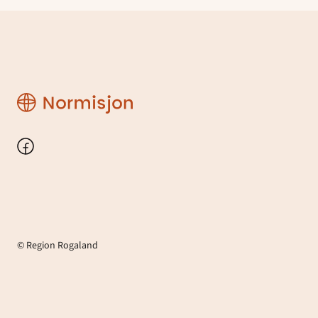
Region
Rogaland
Facebook
© Region Rogaland