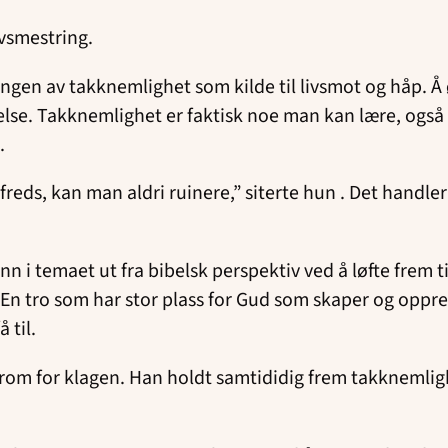
ivsmestring.
ingen av takknemlighet som kilde til livsmot og håp. 
e. Takknemlighet er faktisk noe man kan lære, også når
.
lfreds, kan man aldri ruinere,” siterte hun . Det hand
n i temaet ut fra bibelsk perspektiv ved å løfte frem ti
En tro som har stor plass for Gud som skaper og opprett
 til.
gså rom for klagen. Han holdt samtididig frem takkneml