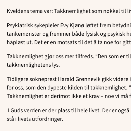
Kveldens tema var: Takknemlighet som nøkkel til l
Psykiatrisk sykepleier Evy Kjønø løftet frem betydn
tankemønster og fremmer både fysisk og psykisk hels
håpløst ut. Det er en motsats til det å ta noe for gitt
Takknemlighet gjør oss mer tilfreds. “Den som er ti
takknemlighetens lys.
Tidligere sokneprest Harald Grønnevik gikk videre in
for oss, som den dypeste kilden til takknemlighet. “
Takknemlighet er derimot ikke et krav – noe vi må få
I Guds verden er der plass til hele livet. Der er o
stå i livets utfordringer.