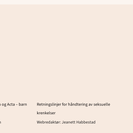
 og Acta – barn
Retningslinjer for håndtering av seksuelle
krenkelser
n
Webredaktør:
Jeanett Habbestad